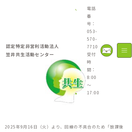
電話
番
2025.09.17
号：
電話回線復旧のお知らせ
053-
570-
認定特定非営利活動法人
7710
笠井共生活動センター
受付
時
間：
8:00
～
17:00
2025年9月16日（火）より、回線の不具合のため「放課後