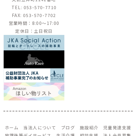
TEL:
053-570-7710
FAX:
053-570-7702
営業時間：8:00～17:00
定休日：土日祝日
ホーム
当法人について
ブログ
施設紹介
児童発達支援
放課後等デイサービス
生活介護
相談支援
法人会員募集