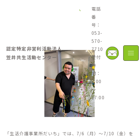
電話
番
2026.07.07
号：
【だいち】七夕～願いを込めて～
053-
570-
認定特定非営利活動法人
7710
笠井共生活動センター
受付
時
間：
8:00
～
17:00
「生活介護事業所だいち」では、7/6（月）～7/10（金）を