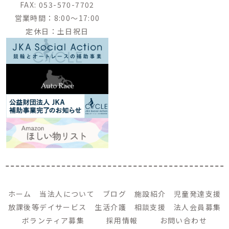
FAX:
053-570-7702
営業時間：8:00～17:00
定休日：土日祝日
ホーム
当法人について
ブログ
施設紹介
児童発達支援
放課後等デイサービス
生活介護
相談支援
法人会員募集
ボランティア募集
採用情報
お問い合わせ